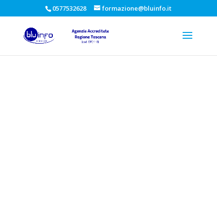
0577532628
formazione@bluinfo.it