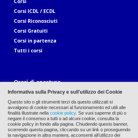
Corsi
Corsi ICDL / ECDL
Corsi Riconosciuti
Corsi Gratuiti
Corsi in partenza
Tutti i corsi
Orari di apertura
Lun: 09.30-12.30, 16.00-19.00
Informativa sulla Privacy e sull'utilizzo dei Cookie
Mar: 09.30-12.30, 16.00-19.00
Mer: 09.30-12.30, 16.00-19.00
Questo sito o gli strumenti terzi da questo utilizzati si
Gio: 09.30-12.30, 16.00-19.00
avvalgono di cookie necessari al funzionamento ed utili alle
Ven: 09.30-12.30, 16.00-19.00
finalità illustrate nella
cookie policy.
Se vuoi saperne di più o
negare il consenso a tutti o ad alcuni cookie, consulta la
cookie policy in fondo alla pagina. Chiudendo questo banner,
scorrendo questa pagina, cliccando su un link o proseguendo
la navigazione in altra maniera, acconsenti all’utilizzo dei