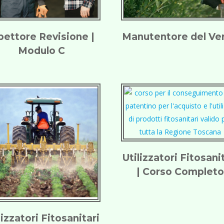
pettore Revisione |
Manutentore del Ve
Modulo C
Utilizzatori Fitosani
| Corso Complet
lizzatori Fitosanitari