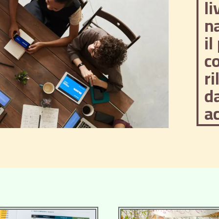
li
na
il
c
ri
d
ac