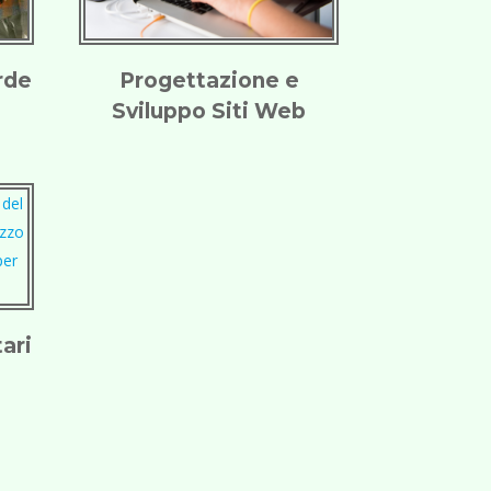
rde
Progettazione e
Sviluppo Siti Web
tari
o