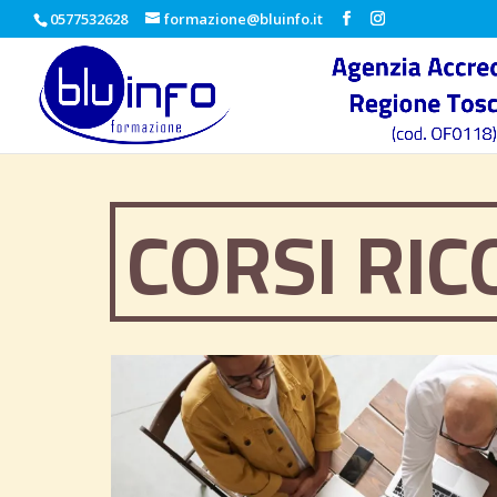
0577532628
formazione@bluinfo.it
CORSI RIC