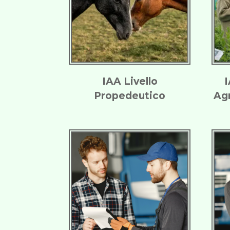
IAA Livello
I
Propedeutico
Agr