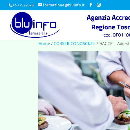
0577532628
formazione@bluinfo.it
Home
/
CORSI RICONOSCIUTI
/ HACCP | Addetti