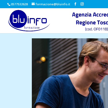
0577532628
formazione@bluinfo.it