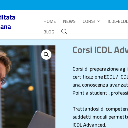
HOME
NEWS
CORSI
ICDL-ECDL
BLOG
Corsi ICDL Ad
Corsi di preparazione agl
certificazione ECDL / ICD
una conoscenza avanzata
Point a studenti, profess
Trattandosi di competenz
suddetti moduli permette 
ICDL Advanced.