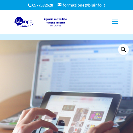
0577532628
formazione@bluinfo.it