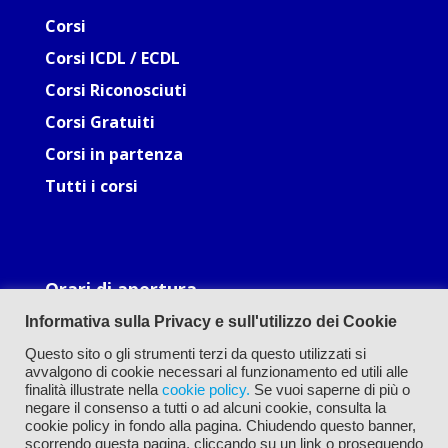
Corsi
Corsi ICDL / ECDL
Corsi Riconosciuti
Corsi Gratuiti
Corsi in partenza
Tutti i corsi
Orari di apertura
Lun: 09.30-12.30, 16.00-19.00
Informativa sulla Privacy e sull'utilizzo dei Cookie
Mar: 09.30-12.30, 16.00-19.00
Mer: 09.30-12.30, 16.00-19.00
Questo sito o gli strumenti terzi da questo utilizzati si
Gio: 09.30-12.30, 16.00-19.00
avvalgono di cookie necessari al funzionamento ed utili alle
Ven: 09.30-12.30, 16.00-19.00
finalità illustrate nella
cookie policy.
Se vuoi saperne di più o
negare il consenso a tutti o ad alcuni cookie, consulta la
cookie policy in fondo alla pagina. Chiudendo questo banner,
scorrendo questa pagina, cliccando su un link o proseguendo