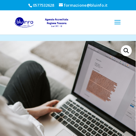
0577532628
formazione@bluinfo.it