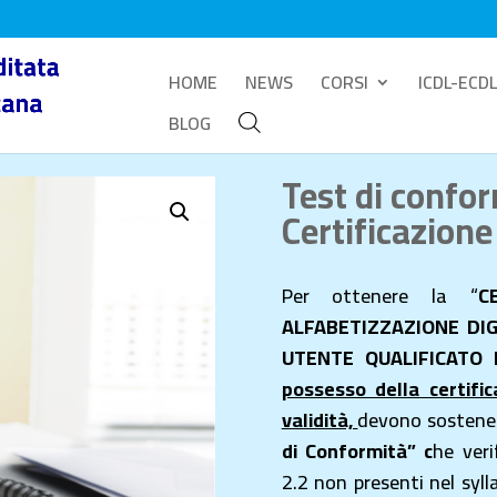
HOME
NEWS
CORSI
ICDL-ECDL
BLOG
Test di confo
Certificazione
Per ottenere la “
C
ALFABETIZZAZIONE DIG
UTENTE QUALIFICATO
possesso della certifi
validità,
devono sostene
di Conformità” c
he ver
2.2 non presenti nel syll