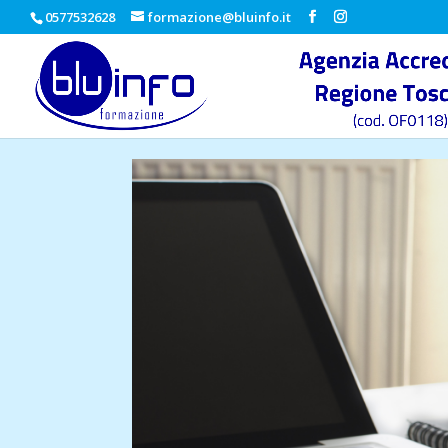
0577532628
formazione@bluinfo.it