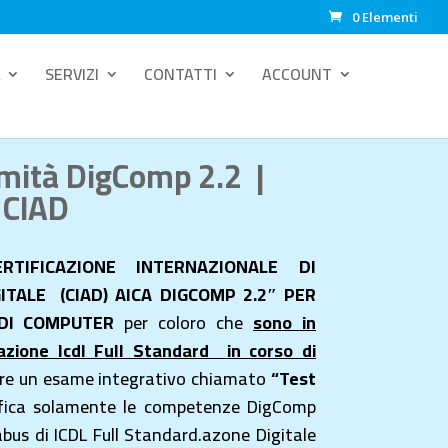
0 Elementi
SERVIZI
CONTATTI
ACCOUNT
rmità DigComp 2.2 |
 CIAD
ERTIFICAZIONE INTERNAZIONALE DI
ITALE (CIAD) AICA DIGCOMP 2.2″ PER
 DI COMPUTER
per coloro che
sono in
cazione Icdl Full Standard
in corso di
re un esame integrativo chiamato
“Test
ifica solamente le competenze DigComp
abus di ICDL Full Standard.azone Digitale