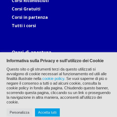
Corsi Riconosciuti
Corsi Gratuiti
Corsi in partenza
Tutti i corsi
Orari di apertura
Lun: 09.30-12.30, 16.00-19.00
Informativa sulla Privacy e sull'utilizzo dei Cookie
Mar: 09.30-12.30, 16.00-19.00
Mer: 09.30-12.30, 16.00-19.00
Questo sito o gli strumenti terzi da questo utilizzati si
Gio: 09.30-12.30, 16.00-19.00
avvalgono di cookie necessari al funzionamento ed utili alle
Ven: 09.30-12.30, 16.00-19.00
finalità illustrate nella
cookie policy.
Se vuoi saperne di più o
negare il consenso a tutti o ad alcuni cookie, consulta la
cookie policy in fondo alla pagina. Chiudendo questo banner,
scorrendo questa pagina, cliccando su un link o proseguendo
la navigazione in altra maniera, acconsenti all’utilizzo dei
cookie.
Personalizza
Accetta tutti