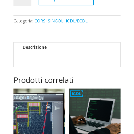
(Access)
|
Livello
Categoria:
CORSI SINGOLI ICDL/ECDL
Base
-
ICDL
Descrizione
quantità
Prodotti correlati