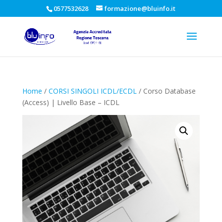
0577532628
formazione@bluinfo.it
Home
/
CORSI SINGOLI ICDL/ECDL
/ Corso Database
(Access) | Livello Base – ICDL