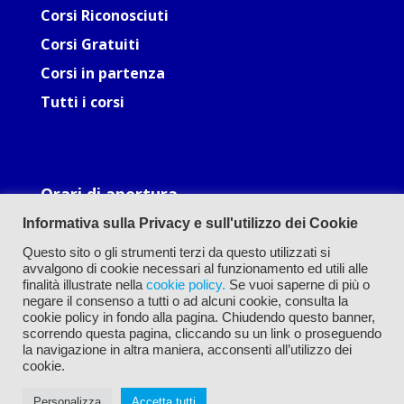
Corsi Riconosciuti
Corsi Gratuiti
Corsi in partenza
Tutti i corsi
Orari di apertura
Lun: 09.30-12.30, 16.00-19.00
Informativa sulla Privacy e sull'utilizzo dei Cookie
Mar: 09.30-12.30, 16.00-19.00
Mer: 09.30-12.30, 16.00-19.00
Questo sito o gli strumenti terzi da questo utilizzati si
Gio: 09.30-12.30, 16.00-19.00
avvalgono di cookie necessari al funzionamento ed utili alle
Ven: 09.30-12.30, 16.00-19.00
finalità illustrate nella
cookie policy.
Se vuoi saperne di più o
negare il consenso a tutti o ad alcuni cookie, consulta la
cookie policy in fondo alla pagina. Chiudendo questo banner,
scorrendo questa pagina, cliccando su un link o proseguendo
la navigazione in altra maniera, acconsenti all’utilizzo dei
cookie.
Personalizza
Accetta tutti