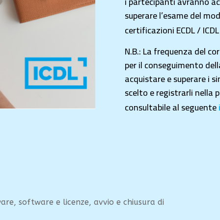
i partecipanti avranno ac
superare l’esame del mod
certificazioni ECDL / ICDL
N.B.: La frequenza del cor
per il conseguimento dell
acquistare e superare i s
scelto e registrarli nella
consultabile al seguente
are, software e licenze, avvio e chiusura di