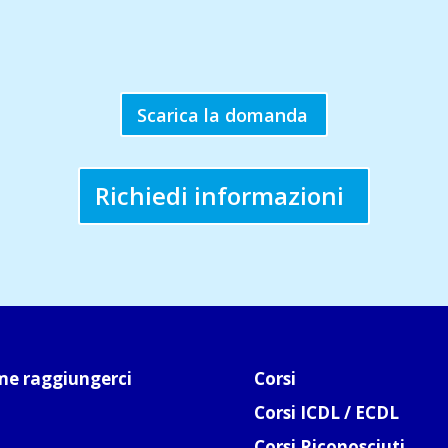
Scarica la domanda
Richiedi informazioni
e raggiungerci
Corsi
Corsi ICDL / ECDL
Corsi Riconosciuti