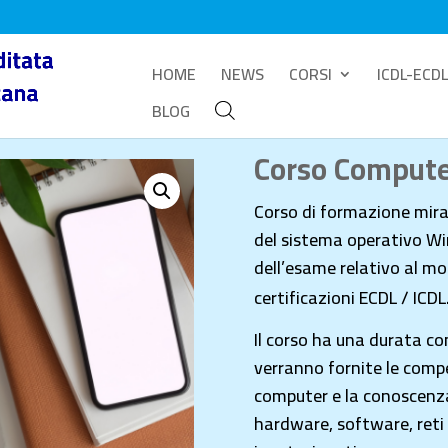
HOME
NEWS
CORSI
ICDL-ECDL
BLOG
Corso Computer
Corso di formazione mirat
del sistema operativo Wi
dell’esame relativo al m
certificazioni ECDL / ICDL
Il corso ha una durata co
verranno fornite le com
computer e la conoscenza
hardware, software, reti e