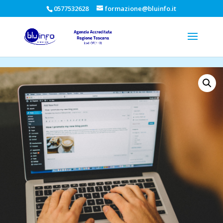
0577532628
formazione@bluinfo.it