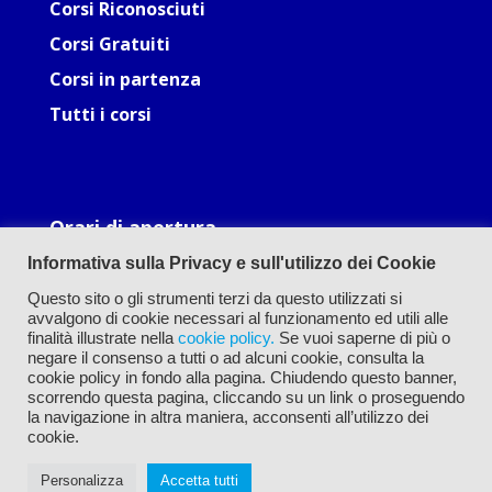
Corsi Riconosciuti
Corsi Gratuiti
Corsi in partenza
Tutti i corsi
Orari di apertura
Lun: 09.30-12.30, 16.00-19.00
Informativa sulla Privacy e sull'utilizzo dei Cookie
Mar: 09.30-12.30, 16.00-19.00
Mer: 09.30-12.30, 16.00-19.00
Questo sito o gli strumenti terzi da questo utilizzati si
Gio: 09.30-12.30, 16.00-19.00
avvalgono di cookie necessari al funzionamento ed utili alle
Ven: 09.30-12.30, 16.00-19.00
finalità illustrate nella
cookie policy.
Se vuoi saperne di più o
negare il consenso a tutti o ad alcuni cookie, consulta la
cookie policy in fondo alla pagina. Chiudendo questo banner,
scorrendo questa pagina, cliccando su un link o proseguendo
la navigazione in altra maniera, acconsenti all’utilizzo dei
cookie.
Personalizza
Accetta tutti